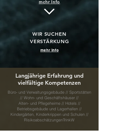
mehr Info
WIR SUCHEN
VERSTÄRKUNG
mehr Info
Langjährige Erfahrung und
vielfältige Kompetenzen
Büro- und Verwaltungsgebäude // Sportstätten
// Wohn- und Geschäftshäuser //
Alten- und Pflegeheime // Hotels //
Betriebsgebäude und Lagerhallen //
Kindergärten, Kinderkrippen und Schulen //
RisikoabschätzungenTrinkW